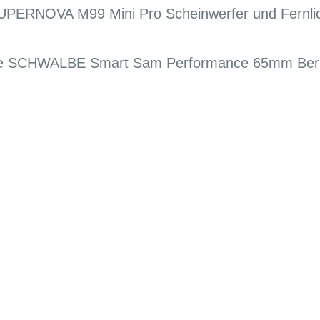
SUPERNOVA M99 Mini Pro Scheinwerfer und Fernlic
te SCHWALBE Smart Sam Performance 65mm Bere
G
EN DIENSTRAD
n und Ihren
raktive Leasing-