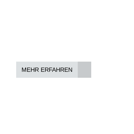
Konditionen vermitteln.
In drei Schritten zum neuen Bike:
Lieblings-Bike aussuchen
Vertrag abschließen
Abholen und Spaß haben
MEHR ERFAHREN