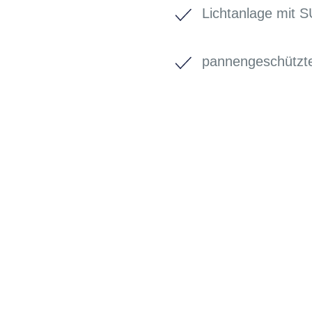
Lichtanlage mit 
pannengeschütz
BIKE-LEASIN
EINFACH UND PREISGÜNSTIG ZUM NEU
Wir beraten Sie gerne welches Bike zu Ihre
Anforderungen passt - und können Ihnen att