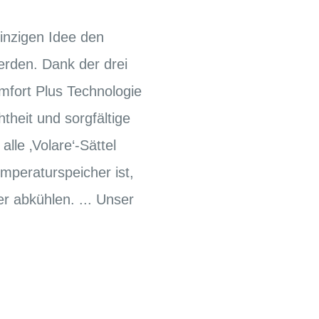
inzigen Idee den
erden. Dank der drei
mfort Plus Technologie
theit und sorgfältige
lle ‚Volare‘-Sättel
emperaturspeicher ist,
er abkühlen. ... Unser