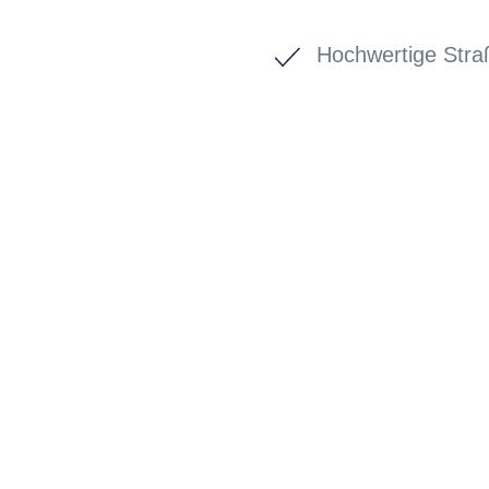
Hochwertige Stra
BIKE-LEASIN
EINFACH UND PREISGÜNSTIG ZUM NEU
Wir beraten Sie gerne welches Bike zu Ihre
Anforderungen passt - und können Ihnen att
Konditionen vermitteln.