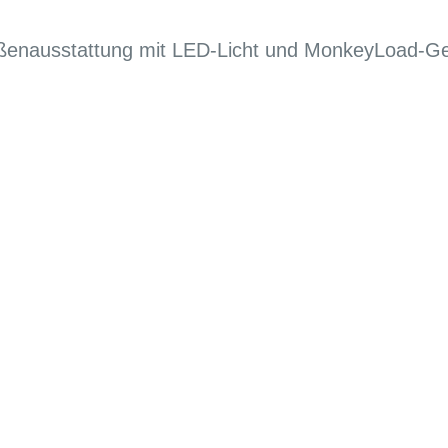
ßenausstattung mit LED-Licht und MonkeyLoad-G
G
EN DIENSTRAD
n und Ihren
raktive Leasing-