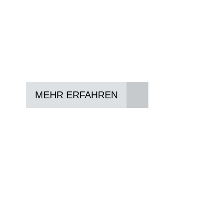
In drei Schritten zum neuen Bike:
Lieblings-Bike aussuchen
Vertrag abschließen
Abholen und Spaß haben
MEHR ERFAHREN