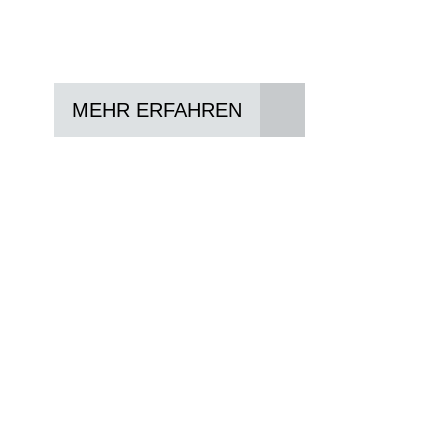
Vertrag abschließen
Abholen und Spaß haben
MEHR ERFAHREN